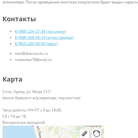
экземпляра. После проведения монтажа покупателю будет выдан гаранти
Контакты
8 (988) 234-37-34 (тех.отдел)
8 (988) 506-56-14 (отдел продаж)
8 (862) 240-49-49 (офис)
mail@dverisochi.ru
ruskavkaz78@mail.ru
Карта
Сочи, Адлер, ул. Мира 21/1
(возле бывшего ж/д переезде, под мостом)
Часы работы: ПН-ПТ с 9 до 18:00,
СБ с 10 до 18,
Воскресенье выходной