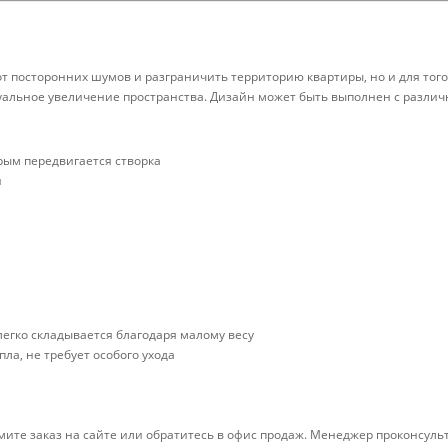
т посторонних шумов и разграничить территорию квартиры, но и для тог
визуальное увеличение пространства. Дизайн может быть выполнен с раз
рым передвигается створка
й
егко складывается благодаря малому весу
а, не требует особого ухода
мите заказ на сайте или обратитесь в офис продаж. Менеджер проконсуль