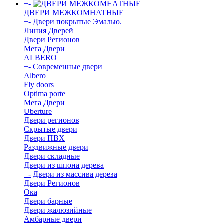
+
-
ДВЕРИ МЕЖКОМНАТНЫЕ
+
-
Двери покрытые Эмалью.
Линия Дверей
Двери Регионов
Мега Двери
ALBERO
+
-
Современные двери
Albero
Fly doors
Optima porte
Мега Двери
Uberture
Двери регионов
Скрытые двери
Двери ПВХ
Раздвижные двери
Двери складные
Двери из шпона дерева
+
-
Двери из массива дерева
Двери Регионов
Ока
Двери барные
Двери жалюзийные
Амбарные двери