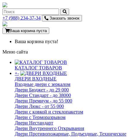
+7 (988) 234-37-34
Заказать звонок
Ваша корзина пуста
Ваша корзина пуста!
Меню сайта
КАТАЛОГ ТОВАРОВ
+
-
ДВЕРИ ВХОДНЫЕ
Входные двери с зеркалом
Двери Бюджeт - до 29 000
Двери Стaндaрт - до 38000
Двери Прeмиум - до 55 000
Двери Люкс - от 55 000
Двери с кoвкой и стеклопакетом
Двери с Терморазрывом
Двери Нecтaндaрт
Двери Внутреннего Открывания
Двери Противопожарные, Подъездные, Технические