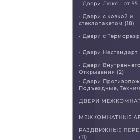
- Двери Люкс - от 55
- Двери с кoвкой и
стеклопакетом (18)
- Двери с Терморазр
- Двери Нecтaндaрт 
- Двери Внутреннег
Открывания (2)
- Двери Противопож
Подъездные, Техниче
ДВЕРИ МЕЖКОМНАТ
МЕЖКОМНАТНЫЕ АРК
РАЗДВИЖНЫЕ ПЕРЕ
(11)