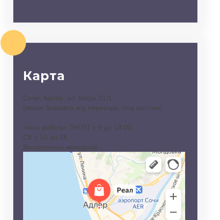
Карта
Сочи, Адлер, ул. Мира 21/1
(возле бывшего ж/д переезде, под мостом)
Часы работы: ПН-ПТ с 9 до 18:00,
СБ с 10 до 18,
Воскресенье выходной