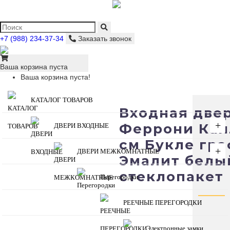
+7 (988) 234-37-34
Заказать звонок
Ваша корзина пуста
Ваша корзина пуста!
КАТАЛОГ ТОВАРОВ
Входная две
+
Феррони Кал
ДВЕРИ ВХОДНЫЕ
см Букле гра
+
ДВЕРИ МЕЖКОМНАТНЫЕ
Эмалит белы
стеклопакет
Перегородки
РЕЕЧНЫЕ ПЕРЕГОРОДКИ
Электронные замки