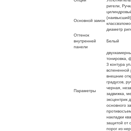
Опции
Уплотнител
ригели, Ручк
цилиндровый
(наивысший
Основной замок
классвзломо
диаметр риг
Оттенок
внутренней
Белый
панели
двухкамерны
тонировка, 
3 контура у
вспененной 
внешние отк
градусов, р
черная, нез
Параметры
задвижка, м
эксцентрик 
основного з
противосъем
накладки кв
защитой от 
порог из не