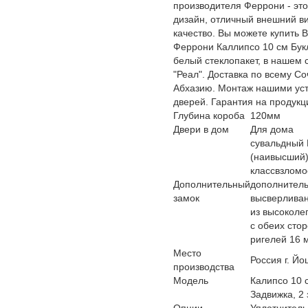
производителя Феррони - эт
дизайн, отличный внешний в
качество. Вы можете купить 
Феррони Каллипсо 10 см Бук
белый стеклопакет, в нашем 
"Реал". Доставка по всему Со
Абхазию. Монтаж нашими ус
дверей. Гарантия на продукц
Глубина короба
120мм
Двери в дом
Для дома
сувальдный 
(наивысший
классвзломо
Дополнительный
дополнитель
замок
высверливан
из высоколе
с обеих сто
ригелей 16 
Место
Россия г. Й
производства
Модель
Калипсо 10 
Задвижка, 2 